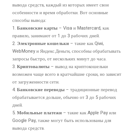
вывода средств, каждый из которых имеет свои
особенности и время обработки. Вот основные
способы вывода:
Банковские карты
– Visa и Mastercard, как
правило, занимают от 1 до 3 рабочих дней.
Электронные кошельки
– такие как Qiwi,
WebMoney и Яндекс.Деньги, способны обрабатывать
запросы быстро, от нескольких минут до часа.
Криптовалюты
– вывод на криптокошельки
возможен чаще всего в кратчайшие сроки, но зависит
от загруженности сети.
Банковские переводы
– традиционные перевод
обрабатывается дольше, обычно от 3 до 5 рабочих
дней.
Мобильные платежи
– такие как Apple Pay или
Google Pay, также могут быть использованы для
вывода средств.