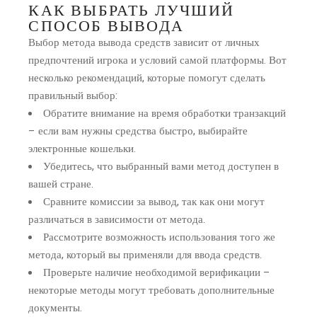
КАК ВЫБРАТЬ ЛУЧШИЙ
СПОСОБ ВЫВОДА
Выбор метода вывода средств зависит от личных
предпочтений игрока и условий самой платформы. Вот
несколько рекомендаций, которые помогут сделать
правильный выбор:
Обратите внимание на время обработки транзакций
– если вам нужны средства быстро, выбирайте
электронные кошельки.
Убедитесь, что выбранный вами метод доступен в
вашей стране.
Сравните комиссии за вывод, так как они могут
различаться в зависимости от метода.
Рассмотрите возможность использования того же
метода, который вы применяли для ввода средств.
Проверьте наличие необходимой верификации –
некоторые методы могут требовать дополнительные
документы.