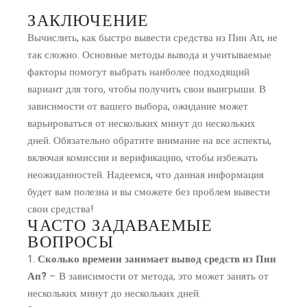
ЗАКЛЮЧЕНИЕ
Вычислить, как быстро вывести средства из Пин Ап, не
так сложно. Основные методы вывода и учитываемые
факторы помогут выбрать наиболее подходящий
вариант для того, чтобы получить свои выигрыши. В
зависимости от вашего выбора, ожидание может
варьироваться от нескольких минут до нескольких
дней. Обязательно обратите внимание на все аспекты,
включая комиссии и верификацию, чтобы избежать
неожиданностей. Надеемся, что данная информация
будет вам полезна и вы сможете без проблем вывести
свои средства!
ЧАСТО ЗАДАВАЕМЫЕ
ВОПРОСЫ
Сколько времени занимает вывод средств из Пин
Ап?
– В зависимости от метода, это может занять от
нескольких минут до нескольких дней.