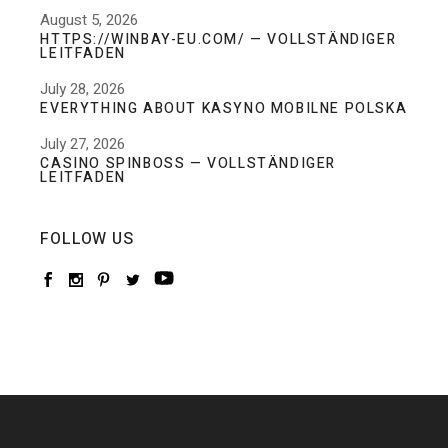
August 5, 2026
HTTPS://WINBAY-EU.COM/ — VOLLSTÄNDIGER
LEITFADEN
July 28, 2026
EVERYTHING ABOUT KASYNO MOBILNE POLSKA
July 27, 2026
CASINO SPINBOSS — VOLLSTÄNDIGER
LEITFADEN
FOLLOW US