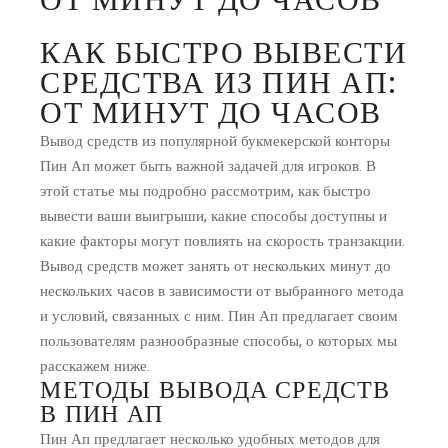
ОТ МИНУТ ДО ЧАСОВ
КАК БЫСТРО ВЫВЕСТИ
СРЕДСТВА ИЗ ПИН АП:
ОТ МИНУТ ДО ЧАСОВ
Вывод средств из популярной букмекерской конторы
Пин Ап может быть важной задачей для игроков. В
этой статье мы подробно рассмотрим, как быстро
вывести ваши выигрыши, какие способы доступны и
какие факторы могут повлиять на скорость транзакции.
Вывод средств может занять от нескольких минут до
нескольких часов в зависимости от выбранного метода
и условий, связанных с ним. Пин Ап предлагает своим
пользователям разнообразные способы, о которых мы
расскажем ниже.
МЕТОДЫ ВЫВОДА СРЕДСТВ
В ПИН АП
Пин Ап предлагает несколько удобных методов для