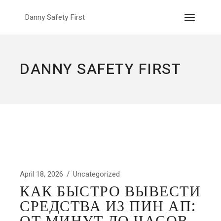
Skip
to
Danny Safety First
the
content
DANNY SAFETY FIRST
April 18, 2026
Uncategorized
КАК БЫСТРО ВЫВЕСТИ
СРЕДСТВА ИЗ ПИН АП: