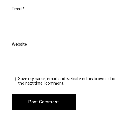
Email
*
Website
Save my name, email, and website in this browser for
the next time I comment.
Post Comment