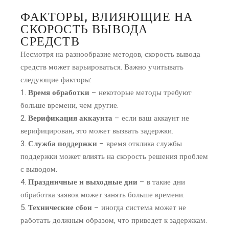
ФАКТОРЫ, ВЛИЯЮЩИЕ НА
СКОРОСТЬ ВЫВОДА
СРЕДСТВ
Несмотря на разнообразие методов, скорость вывода
средств может варьироваться. Важно учитывать
следующие факторы:
Время обработки
– некоторые методы требуют
больше времени, чем другие.
Верификация аккаунта
– если ваш аккаунт не
верифицирован, это может вызвать задержки.
Служба поддержки
– время отклика службы
поддержки может влиять на скорость решения проблем
с выводом.
Праздничные и выходные дни
– в такие дни
обработка заявок может занять больше времени.
Технические сбои
– иногда система может не
работать должным образом, что приведет к задержкам.