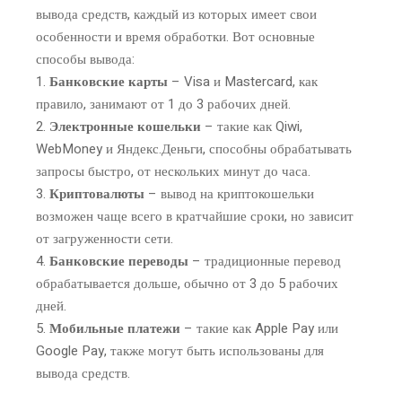
вывода средств, каждый из которых имеет свои
особенности и время обработки. Вот основные
способы вывода:
Банковские карты
– Visa и Mastercard, как
правило, занимают от 1 до 3 рабочих дней.
Электронные кошельки
– такие как Qiwi,
WebMoney и Яндекс.Деньги, способны обрабатывать
запросы быстро, от нескольких минут до часа.
Криптовалюты
– вывод на криптокошельки
возможен чаще всего в кратчайшие сроки, но зависит
от загруженности сети.
Банковские переводы
– традиционные перевод
обрабатывается дольше, обычно от 3 до 5 рабочих
дней.
Мобильные платежи
– такие как Apple Pay или
Google Pay, также могут быть использованы для
вывода средств.