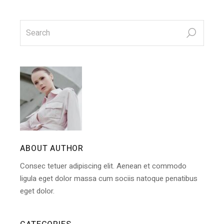
search
for:
ABOUT AUTHOR
Consec tetuer adipiscing elit. Aenean et commodo
ligula eget dolor massa cum sociis natoque penatibus
eget dolor.