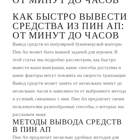
ОТ МИНУТ ДО ЧАСОВ
КАК БЫСТРО ВЫВЕСТИ
СРЕДСТВА ИЗ ПИН АП:
ОТ МИНУТ ДО ЧАСОВ
Вывод средств из популярной букмекерской конторы
Пин Ап может быть важной задачей для игроков. В
этой статье мы подробно рассмотрим, как быстро
вывести ваши выигрыши, какие способы доступны и
какие факторы могут повлиять на скорость транзакции.
Вывод средств может занять от нескольких минут до
нескольких часов в зависимости от выбранного метода
и условий, связанных с ним. Пин Ап предлагает своим
пользователям разнообразные способы, о которых мы
расскажем ниже.
МЕТОДЫ ВЫВОДА СРЕДСТВ
В ПИН АП
Пин Ап предлагает несколько удобных методов для