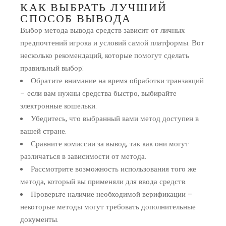
КАК ВЫБРАТЬ ЛУЧШИЙ
СПОСОБ ВЫВОДА
Выбор метода вывода средств зависит от личных
предпочтений игрока и условий самой платформы. Вот
несколько рекомендаций, которые помогут сделать
правильный выбор:
Обратите внимание на время обработки транзакций
– если вам нужны средства быстро, выбирайте
электронные кошельки.
Убедитесь, что выбранный вами метод доступен в
вашей стране.
Сравните комиссии за вывод, так как они могут
различаться в зависимости от метода.
Рассмотрите возможность использования того же
метода, который вы применяли для ввода средств.
Проверьте наличие необходимой верификации –
некоторые методы могут требовать дополнительные
документы.