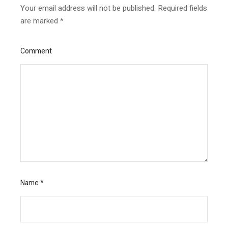
Your email address will not be published.
Required fields
are marked
*
Comment
Name
*