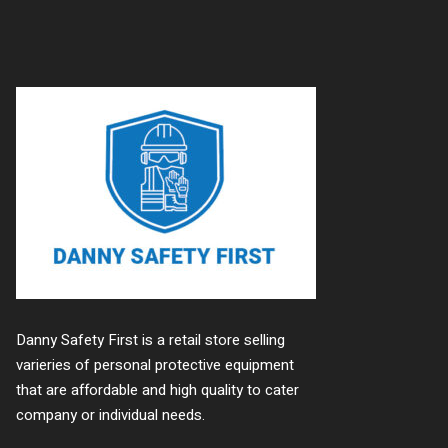
Danny Safety First is a retail store selling
varieries of personal protective equipment
that are affordable and high quality to cater
company or individual needs.