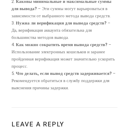
Каковы минимальные и максимальные суммы
для вывода?
– Эти суммы могут варьироваться в
зависимости от выбранного метода вывода средств.
Нужна ли верификация для вывода средств?
–
Да, верификация аккаунта обязательна для
большинства методов вывода.
Как можно сократить время вывода средств?
–
Использование электронных кошельков и заранее
пройденная верификация может значительно ускорить
процесс.
Что делать, если вывод средств задерживается?
–
Рекомендуется обратиться в службу поддержки для
выяснения причины задержки.
LEAVE A REPLY