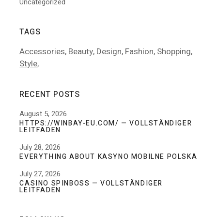
Uncategorized
TAGS
Accessories
Beauty
Design
Fashion
Shopping
Style
RECENT POSTS
August 5, 2026
HTTPS://WINBAY-EU.COM/ — VOLLSTÄNDIGER
LEITFADEN
July 28, 2026
EVERYTHING ABOUT KASYNO MOBILNE POLSKA
July 27, 2026
CASINO SPINBOSS — VOLLSTÄNDIGER
LEITFADEN