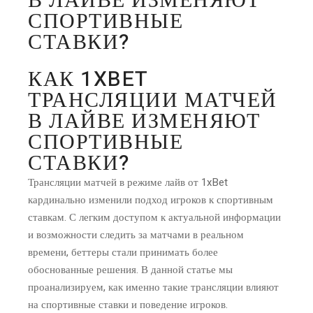
В ЛАЙВЕ ИЗМЕНЯЮТ
СПОРТИВНЫЕ
СТАВКИ?
КАК 1XBET
ТРАНСЛЯЦИИ МАТЧЕЙ
В ЛАЙВЕ ИЗМЕНЯЮТ
СПОРТИВНЫЕ
СТАВКИ?
Трансляции матчей в режиме лайв от 1xBet
кардинально изменили подход игроков к спортивным
ставкам. С легким доступом к актуальной информации
и возможности следить за матчами в реальном
времени, беттеры стали принимать более
обоснованные решения. В данной статье мы
проанализируем, как именно такие трансляции влияют
на спортивные ставки и поведение игроков.