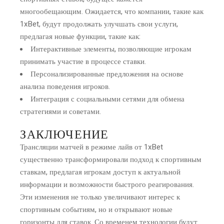
многообещающим. Ожидается, что компании, такие как
1xBet, будут продолжать улучшать свои услуги,
предлагая новые функции, такие как:
Интерактивные элементы, позволяющие игрокам
принимать участие в процессе ставки.
Персонализированные предложения на основе
анализа поведения игроков.
Интеграция с социальными сетями для обмена
стратегиями и советами.
ЗАКЛЮЧЕНИЕ
Трансляции матчей в режиме лайв от 1xBet
существенно трансформировали подход к спортивным
ставкам, предлагая игрокам доступ к актуальной
информации и возможности быстрого реагирования.
Эти изменения не только увеличивают интерес к
спортивным событиям, но и открывают новые
горизонты для ставок. Со временем технологии будут