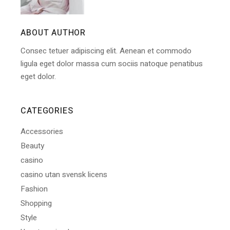
ABOUT AUTHOR
Consec tetuer adipiscing elit. Aenean et commodo
ligula eget dolor massa cum sociis natoque penatibus
eget dolor.
CATEGORIES
Accessories
Beauty
casino
casino utan svensk licens
Fashion
Shopping
Style