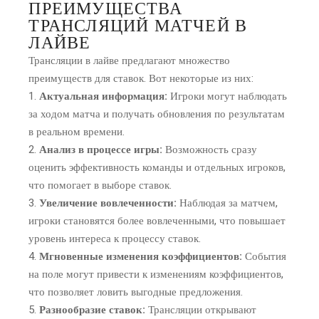
ПРЕИМУЩЕСТВА
ТРАНСЛЯЦИЙ МАТЧЕЙ В
ЛАЙВЕ
Трансляции в лайве предлагают множество
преимуществ для ставок. Вот некоторые из них:
Актуальная информация:
Игроки могут наблюдать
за ходом матча и получать обновления по результатам
в реальном времени.
Анализ в процессе игры:
Возможность сразу
оценить эффективность команды и отдельных игроков,
что помогает в выборе ставок.
Увеличение вовлеченности:
Наблюдая за матчем,
игроки становятся более вовлеченными, что повышает
уровень интереса к процессу ставок.
Мгновенные изменения коэффициентов:
События
на поле могут привести к изменениям коэффициентов,
что позволяет ловить выгодные предложения.
Разнообразие ставок:
Трансляции открывают