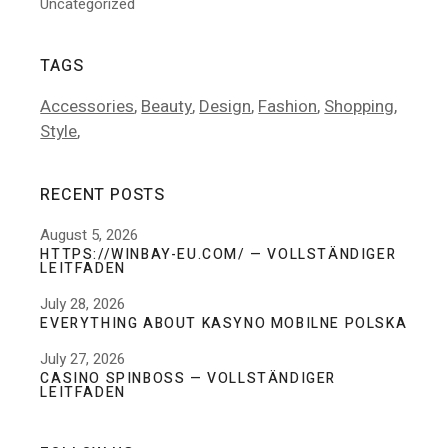
Uncategorized
TAGS
Accessories
Beauty
Design
Fashion
Shopping
Style
RECENT POSTS
August 5, 2026
HTTPS://WINBAY-EU.COM/ — VOLLSTÄNDIGER
LEITFADEN
July 28, 2026
EVERYTHING ABOUT KASYNO MOBILNE POLSKA
July 27, 2026
CASINO SPINBOSS — VOLLSTÄNDIGER
LEITFADEN