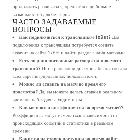
продолжать развиваться, предлагая еще больше
возможностей для беттеров.
ЧАСТО ЗАДАВАЕМЫЕ
ВОПРОСЫ
Как подключиться к трансляциям 1xBet?
Для
подключения к трансляциям потребуется создать
аккаунт на сайте 1xBet и найти раздел с лайв-матчами.
Есть ли дополнительные расходы на просмотр
трансляций?
Нет, трансляции доступны бесплатно для
всех зарегистрированных пользователей.
Можно ли ставить на матч во время его
просмотра?
Да, вы можете делать ставки в реальном
времени, наблюдая за ходом игры.
Как меняются коэффициенты во время матчей?
Коэффициенты могут изменяться в зависимости от
происходящих событий и статистики в реальном
времени.
Какие виды ставок доступны во время лайв-