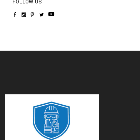
FOLLOW US