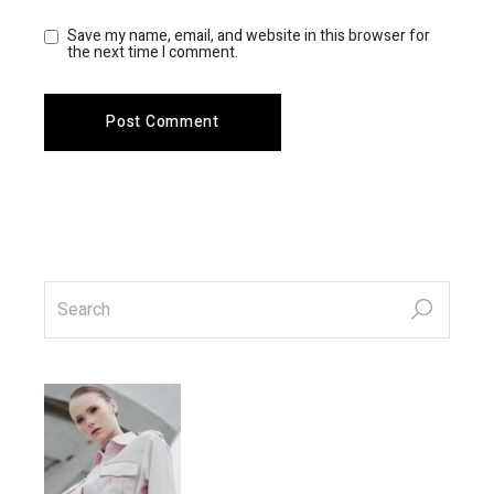
Save my name, email, and website in this browser for
the next time I comment.
Post Comment
search
for: