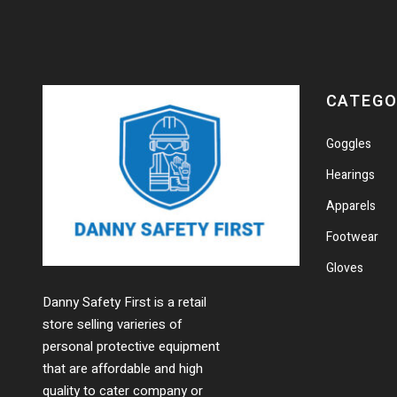
CATEGO
Goggles
Hearings
Apparels
Footwear
Gloves
Danny Safety First is a retail
store selling varieries of
personal protective equipment
that are affordable and high
quality to cater company or