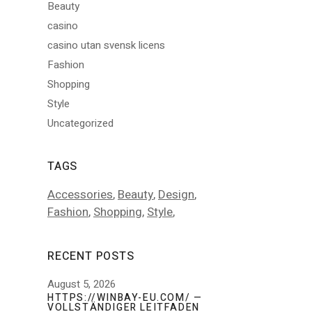
Beauty
casino
casino utan svensk licens
Fashion
Shopping
Style
Uncategorized
TAGS
Accessories
Beauty
Design
Fashion
Shopping
Style
RECENT POSTS
August 5, 2026
HTTPS://WINBAY-EU.COM/ —
VOLLSTÄNDIGER LEITFADEN