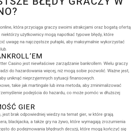
STSZE BŁĘDY GRACZY W
NO?
 online, która przyciąga graczy swoimi atrakcjami oraz bogatą ofertą
ch, niektórzy użytkownicy mogą napotkać typowe błędy, które
cić uwagę na najczęstsze pułapki, aby maksymalnie wykorzystać
club
.
ANKROLL’EM
ter Casino jest niewłaściwe zarządzanie bankrollem. Wielu graczy
adzi do hazardowania więcej, niż mogą sobie pozwolić. Ważne jest,
 aby uniknąć nieprzyjemnych sytuacji finansowych.
owe, takie jak martingale lub inna metoda, aby zminimalizować
 przemyślenie podejścia do hazardu, co może pomóc w dłuższej
OŚĆ GIER
 jest brak odpowiedniej wiedzy na temat gier, w które grają.
ra, blackjacka, a także gry na żywo, które wymagają zrozumienia
często do podejmowania błędnych decyzji, które mogą kończyć się