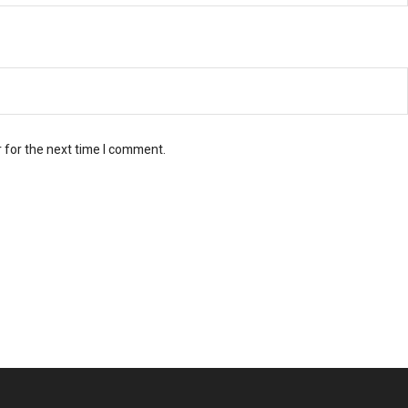
 for the next time I comment.