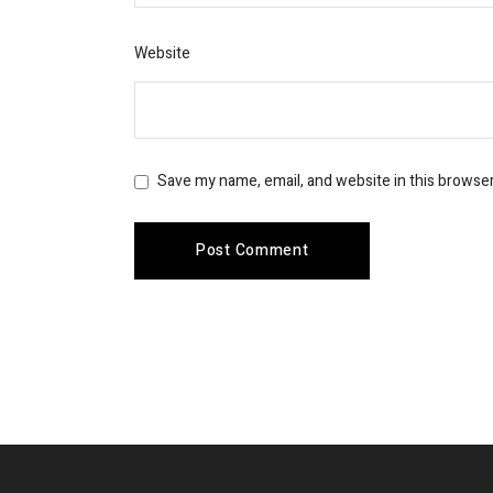
Website
Save my name, email, and website in this browser
Post Comment