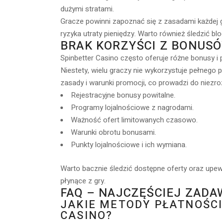
dużymi stratami.
Gracze powinni zapoznać się z zasadami każdej 
ryzyka utraty pieniędzy. Warto również śledzić blog
BRAK KORZYŚCI Z BONUS
Spinbetter Casino często oferuje różne bonusy 
Niestety, wielu graczy nie wykorzystuje pełnego p
zasady i warunki promocji, co prowadzi do niezro
Rejestracyjne bonusy powitalne.
Programy lojalnościowe z nagrodami.
Ważność ofert limitowanych czasowo.
Warunki obrotu bonusami.
Punkty lojalnościowe i ich wymiana.
Warto bacznie śledzić dostępne oferty oraz upew
płynące z gry.
FAQ – NAJCZĘŚCIEJ ZADA
JAKIE METODY PŁATNOŚCI
CASINO?