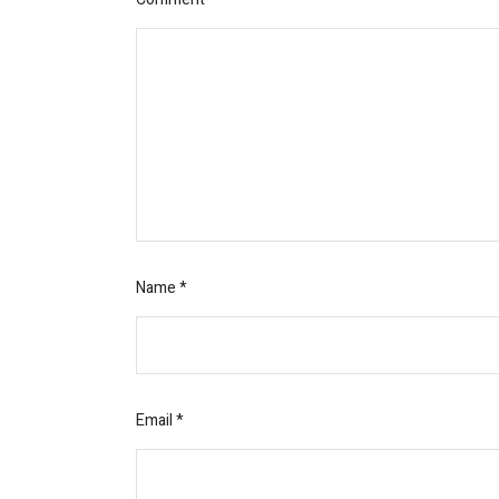
Name
*
Email
*