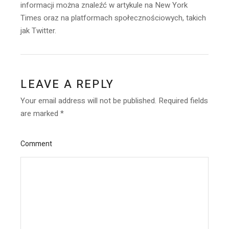
informacji można znaleźć w artykule na
New York
Times
oraz na platformach społecznościowych, takich
jak
Twitter
.
LEAVE A REPLY
Your email address will not be published.
Required fields
are marked
*
Comment