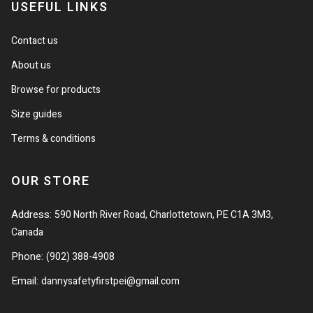
USEFUL LINKS
Contact us
About us
Browse for products
Size guides
Terms & conditions
OUR STORE
Address:
590 North River Road, Charlottetown, PE C1A 3M3,
Canada
Phone:
(902) 388-4908
Email:
dannysafetyfirstpei@gmail.com