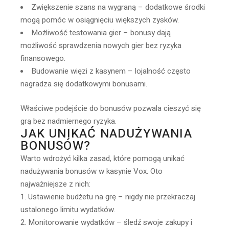
Zwiększenie szans na wygraną – dodatkowe środki
mogą pomóc w osiągnięciu większych zysków.
Możliwość testowania gier – bonusy dają
możliwość sprawdzenia nowych gier bez ryzyka
finansowego.
Budowanie więzi z kasynem – lojalność często
nagradza się dodatkowymi bonusami.
Właściwe podejście do bonusów pozwala cieszyć się
grą bez nadmiernego ryzyka.
JAK UNIKAĆ NADUŻYWANIA
BONUSÓW?
Warto wdrożyć kilka zasad, które pomogą unikać
nadużywania bonusów w kasynie Vox. Oto
najważniejsze z nich:
Ustawienie budżetu na grę – nigdy nie przekraczaj
ustalonego limitu wydatków.
Monitorowanie wydatków – śledź swoje zakupy i