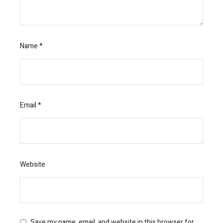
Name
*
Email
*
Website
Save my name, email, and website in this browser for