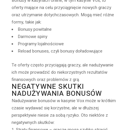
Bonusy w kasynach online, w tym kasynie Vox, to
oferty mające na celu przyciągnięcie nowych graczy
oraz utrzymanie dotychczasowych. Mogą mieć różne
formy, takie jak:
Bonusy powitalne
Darmowe spiny
Programy lojalnościowe
Reload bonuses, czyli bonusy doładowujące
Te oferty często przyciągają graczy, ale nadużywanie
ich może prowadzić do niekorzystnych rezultatów
finansowych oraz problemów z grą.
NEGATYWNE SKUTKI
NADUŻYWANIA BONUSÓW
Nadużywanie bonusów w kasynie Vox może w krótkim
czasie wydawać się korzystne, ale w dłuższej
perspektywie niesie za sobą ryzyko. Oto niektóre z
negatywnych skutków:
Straty finansowe – gracze mogą szybko stracić