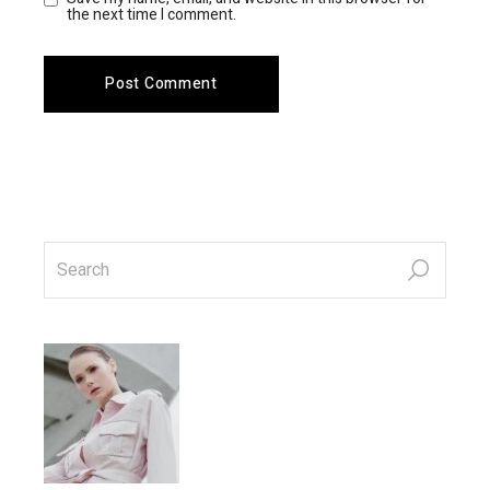
the next time I comment.
Post Comment
search
for: