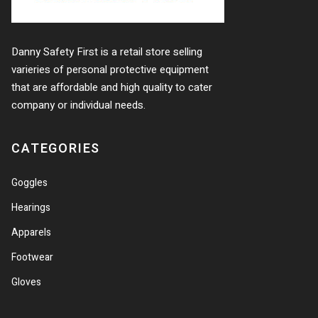
Danny Safety First is a retail store selling
varieries of personal protective equipment
that are affordable and high quality to cater
company or individual needs.
CATEGORIES
Goggles
Hearings
Apparels
Footwear
Gloves