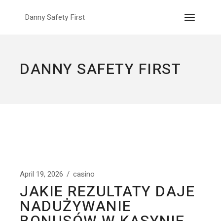
Skip
to
Danny Safety First
the
content
DANNY SAFETY FIRST
April 19, 2026
casino
JAKIE REZULTATY DAJE
NADUŻYWANIE