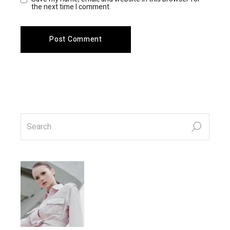
the next time I comment.
Post Comment
search
for: