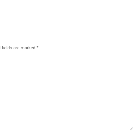
 fields are marked
*