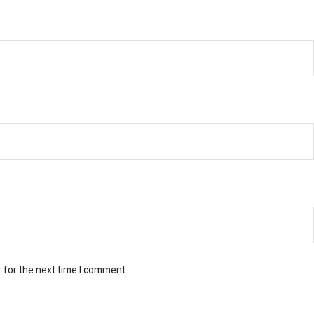
 for the next time I comment.