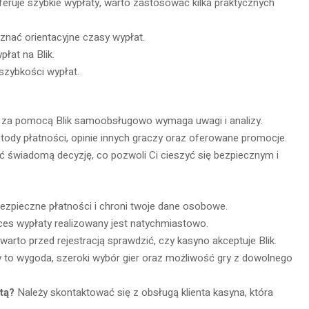
feruje szybkie wypłaty, warto zastosować kilka praktycznych
znać orientacyjne czasy wypłat.
płat na Blik.
szybkości wypłat.
 za pomocą Blik samoobsługowo wymaga uwagi i analizy.
etody płatności, opinie innych graczy oraz oferowane promocje.
 świadomą decyzję, co pozwoli Ci cieszyć się bezpiecznym i
 bezpieczne płatności i chroni twoje dane osobowe.
es wypłaty realizowany jest natychmiastowo.
warto przed rejestracją sprawdzić, czy kasyno akceptuje Blik.
 to wygoda, szeroki wybór gier oraz możliwość gry z dowolnego
tą?
Należy skontaktować się z obsługą klienta kasyna, która