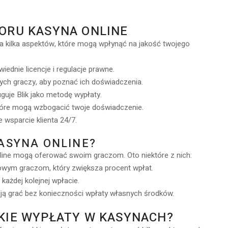
ORU KASYNA ONLINE
a kilka aspektów, które mogą wpłynąć na jakość twojego
ednie licencje i regulacje prawne.
nych graczy, aby poznać ich doświadczenia.
uje Blik jako metodę wypłaty.
tóre mogą wzbogacić twoje doświadczenie.
 wsparcie klienta 24/7.
ASYNA ONLINE?
nline mogą oferować swoim graczom. Oto niektóre z nich:
wym graczom, który zwiększa procent wpłat.
każdej kolejnej wpłacie.
ają grać bez konieczności wpłaty własnych środków.
KIE WYPŁATY W KASYNACH?