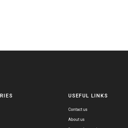
RIES
USEFUL LINKS
Contact us
About us