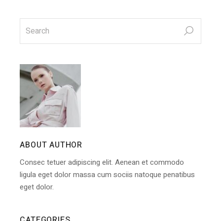
search
for:
ABOUT AUTHOR
Consec tetuer adipiscing elit. Aenean et commodo
ligula eget dolor massa cum sociis natoque penatibus
eget dolor.
CATEGORIES