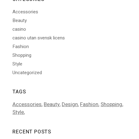
Accessories
Beauty
casino
casino utan svensk licens
Fashion
Shopping
Style
Uncategorized
TAGS
Accessories
Beauty
Design
Fashion
Shopping
Style
RECENT POSTS