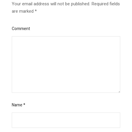
Your email address will not be published.
Required fields
are marked
*
Comment
Name
*