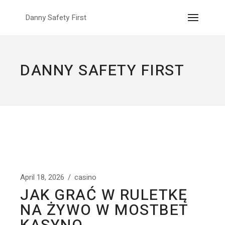
Skip
to
Danny Safety First
the
content
DANNY SAFETY FIRST
April 18, 2026
casino
JAK GRAĆ W RULETKĘ
NA ŻYWO W MOSTBET