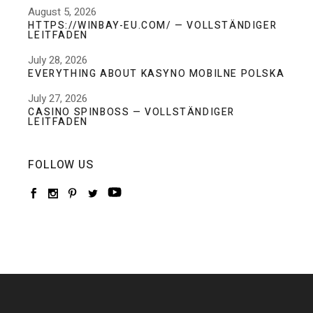
August 5, 2026
HTTPS://WINBAY-EU.COM/ — VOLLSTÄNDIGER
LEITFADEN
July 28, 2026
EVERYTHING ABOUT KASYNO MOBILNE POLSKA
July 27, 2026
CASINO SPINBOSS — VOLLSTÄNDIGER
LEITFADEN
FOLLOW US