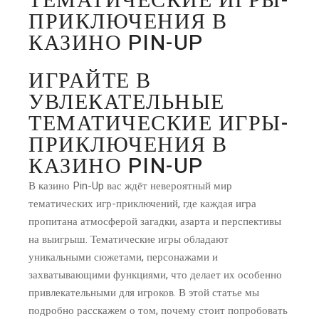
ТЕМАТИЧЕСКИЕ ИГРЫ-
ПРИКЛЮЧЕНИЯ В
КАЗИНО PIN-UP
ИГРАЙТЕ В
УВЛЕКАТЕЛЬНЫЕ
ТЕМАТИЧЕСКИЕ ИГРЫ-
ПРИКЛЮЧЕНИЯ В
КАЗИНО PIN-UP
В казино Pin-Up вас ждёт невероятный мир
тематических игр-приключений, где каждая игра
пропитана атмосферой загадки, азарта и перспективы
на выигрыш. Тематические игры обладают
уникальными сюжетами, персонажами и
захватывающими функциями, что делает их особенно
привлекательными для игроков. В этой статье мы
подробно расскажем о том, почему стоит попробовать