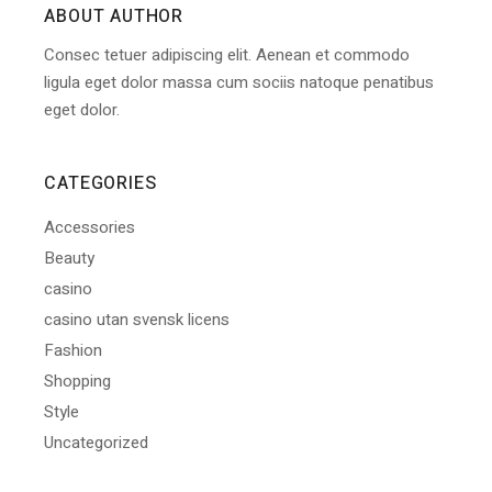
ABOUT AUTHOR
Consec tetuer adipiscing elit. Aenean et commodo
ligula eget dolor massa cum sociis natoque penatibus
eget dolor.
CATEGORIES
Accessories
Beauty
casino
casino utan svensk licens
Fashion
Shopping
Style
Uncategorized