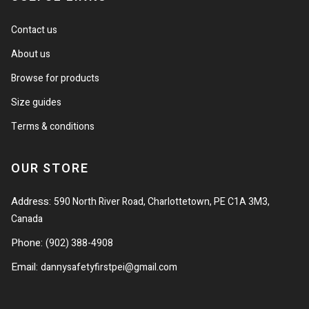
Contact us
About us
Browse for products
Size guides
Terms & conditions
OUR STORE
Address:
590 North River Road, Charlottetown, PE C1A 3M3,
Canada
Phone:
(902) 388-4908
Email:
dannysafetyfirstpei@gmail.com