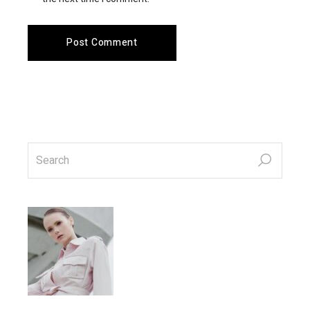
Post Comment
search
for: