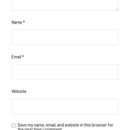
Name
*
Email
*
Website
Save my name, email, and website in this browser for
the next time I comment.