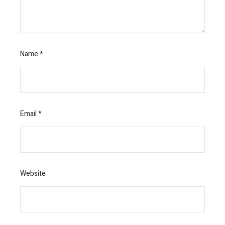
Name
*
Email
*
Website