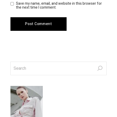
Save my name, email, and website in this browser for
the next time I comment.
Post Comment
search
for: