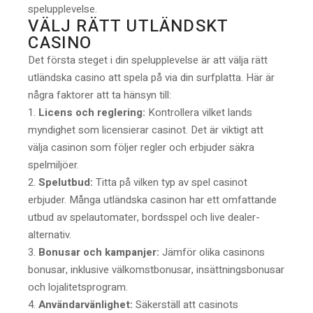
spelupplevelse.
VÄLJ RÄTT UTLÄNDSKT
CASINO
Det första steget i din spelupplevelse är att välja rätt
utländska casino att spela på via din surfplatta. Här är
några faktorer att ta hänsyn till:
Licens och reglering:
Kontrollera vilket lands
myndighet som licensierar casinot. Det är viktigt att
välja casinon som följer regler och erbjuder säkra
spelmiljöer.
Spelutbud:
Titta på vilken typ av spel casinot
erbjuder. Många utländska casinon har ett omfattande
utbud av spelautomater, bordsspel och live dealer-
alternativ.
Bonusar och kampanjer:
Jämför olika casinons
bonusar, inklusive välkomstbonusar, insättningsbonusar
och lojalitetsprogram.
Användarvänlighet:
Säkerställ att casinots