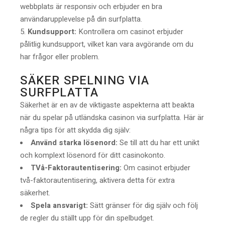
webbplats är responsiv och erbjuder en bra
användarupplevelse på din surfplatta.
Kundsupport:
Kontrollera om casinot erbjuder
pålitlig kundsupport, vilket kan vara avgörande om du
har frågor eller problem.
SÄKER SPELNING VIA
SURFPLATTA
Säkerhet är en av de viktigaste aspekterna att beakta
när du spelar på utländska casinon via surfplatta. Här är
några tips för att skydda dig själv:
Använd starka lösenord:
Se till att du har ett unikt
och komplext lösenord för ditt casinokonto.
TVå-Faktorautentisering:
Om casinot erbjuder
två-faktorautentisering, aktivera detta för extra
säkerhet.
Spela ansvarigt:
Sätt gränser för dig själv och följ
de regler du ställt upp för din spelbudget.