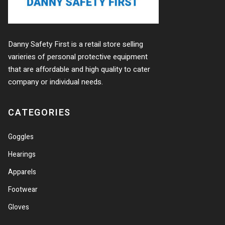
Danny Safety First is a retail store selling
varieries of personal protective equipment
that are affordable and high quality to cater
company or individual needs.
CATEGORIES
Goggles
Hearings
Apparels
Footwear
Gloves