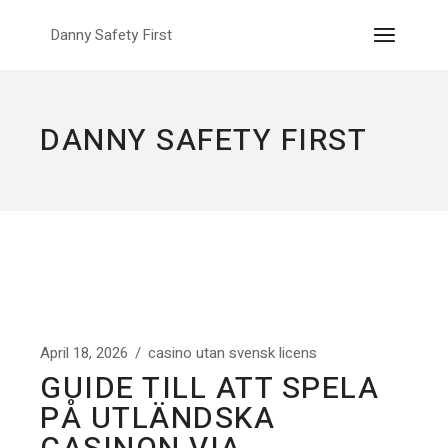
Skip
to
Danny Safety First
the
content
DANNY SAFETY FIRST
April 18, 2026
casino utan svensk licens
GUIDE TILL ATT SPELA
PÅ UTLÄNDSKA