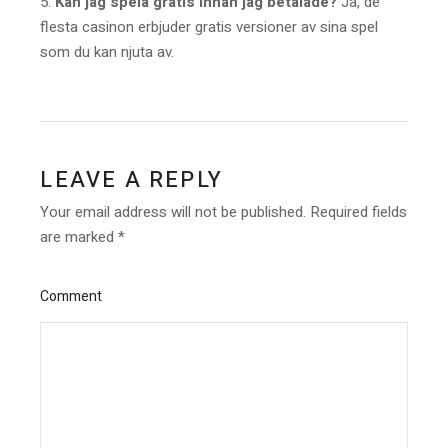
Kan jag spela gratis innan jag betalade?
Ja, de
flesta casinon erbjuder gratis versioner av sina spel
som du kan njuta av.
LEAVE A REPLY
Your email address will not be published.
Required fields
are marked
*
Comment