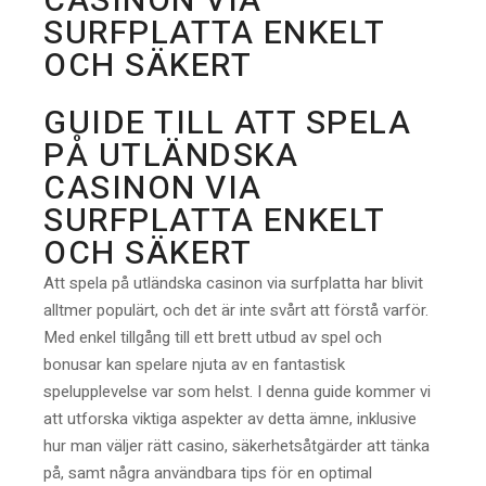
CASINON VIA
SURFPLATTA ENKELT
OCH SÄKERT
GUIDE TILL ATT SPELA
PÅ UTLÄNDSKA
CASINON VIA
SURFPLATTA ENKELT
OCH SÄKERT
Att spela på utländska casinon via surfplatta har blivit
alltmer populärt, och det är inte svårt att förstå varför.
Med enkel tillgång till ett brett utbud av spel och
bonusar kan spelare njuta av en fantastisk
spelupplevelse var som helst. I denna guide kommer vi
att utforska viktiga aspekter av detta ämne, inklusive
hur man väljer rätt casino, säkerhetsåtgärder att tänka
på, samt några användbara tips för en optimal