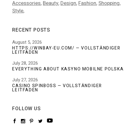
Accessories
Beauty
Design
Fashion
Shopping
Style
RECENT POSTS
August 5, 2026
HTTPS://WINBAY-EU.COM/ — VOLLSTÄNDIGER
LEITFADEN
July 28, 2026
EVERYTHING ABOUT KASYNO MOBILNE POLSKA
July 27, 2026
CASINO SPINBOSS — VOLLSTÄNDIGER
LEITFADEN
FOLLOW US