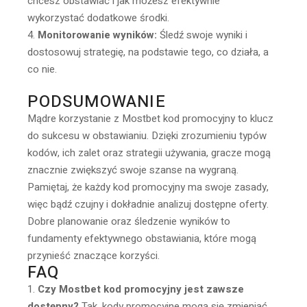
chcesz obstawiać i jak możesz efektywnie
wykorzystać dodatkowe środki.
Monitorowanie wyników:
Śledź swoje wyniki i
dostosowuj strategię, na podstawie tego, co działa, a
co nie.
PODSUMOWANIE
Mądre korzystanie z Mostbet kod promocyjny to klucz
do sukcesu w obstawianiu. Dzięki zrozumieniu typów
kodów, ich zalet oraz strategii używania, gracze mogą
znacznie zwiększyć swoje szanse na wygraną.
Pamiętaj, że każdy kod promocyjny ma swoje zasady,
więc bądź czujny i dokładnie analizuj dostępne oferty.
Dobre planowanie oraz śledzenie wyników to
fundamenty efektywnego obstawiania, które mogą
przynieść znaczące korzyści.
FAQ
Czy Mostbet kod promocyjny jest zawsze
dostępny?
Tak, kody promocyjne mogą się zmieniać,