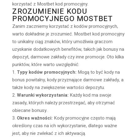
korzystać z Mostbet kod promocyjny.
ZROZUMIENIE KODU
PROMOCYJNEGO MOSTBET
Zanim zaczniemy korzystać z kodów promocyjnych,
warto dokładnie je zrozumieć. Mostbet kod promocyjny
to unikalny ciąg znaków, który umożliwia graczom
uzyskanie dodatkowych benefitów, takich jak bonusy na
depozyt, darmowe zakłady czy inne promocje. Oto kilka
punktów, które warto uwzględnić:
Typy kodów promocyjnych:
Mogą to być kody na
bonus powitalny, kody przyznające darmowe zakłady, a
także kody na zwiększenie wartości depozytu.
Warunki wykorzystania:
Każdy kod ma swoje
zasady, których należy przestrzegać, aby otrzymać
obiecane bonusy.
Okres ważności:
Kody promocyjne często mają
określony czas na ich wykorzystanie, dlatego ważne
jest, aby nie zwlekać z ich aktywacją.