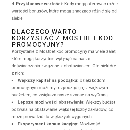
Przykładowe wartości:
Kody mogą oferować różne
wartości bonusów, które mogą znacząco różnić się od
siebie.
DLACZEGO WARTO
KORZYSTAĆ Z MOSTBET KOD
PROMOCYJNY?
Korzystanie z Mostbet kod promocyjny ma wiele zalet,
które mogą korzystnie wpłynąć na nasze
doświadczenia związane z obstawianiem. Oto niektóre
z nich:
Większy kapitał na początku:
Dzięki kodom
promocyjnym możemy rozpocząć grę z większym
budżetem, co zwiększa nasze szanse na wyGraną.
Lepsze możliwości obstawiania:
Większy budżet
pozwala na obstawianie większej liczby zakładów, co
może prowadzić do większych wygranych.
Eksperyment komunikacyjny:
Możliwość