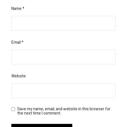
Name
*
Email
*
Website
Save my name, email, and website in this browser for
the next time I comment.