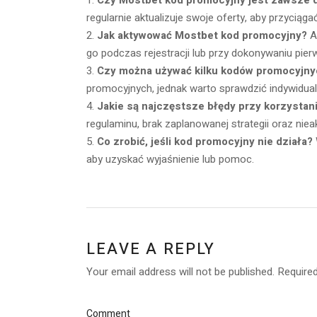
regularnie aktualizuje swoje oferty, aby przyciąg
Jak aktywować Mostbet kod promocyjny?
A
go podczas rejestracji lub przy dokonywaniu pie
Czy można używać kilku kodów promocyjny
promocyjnych, jednak warto sprawdzić indywidual
Jakie są najczęstsze błędy przy korzysta
regulaminu, brak zaplanowanej strategii oraz niea
Co zrobić, jeśli kod promocyjny nie działa?
aby uzyskać wyjaśnienie lub pomoc.
LEAVE A REPLY
Your email address will not be published.
Required
Comment