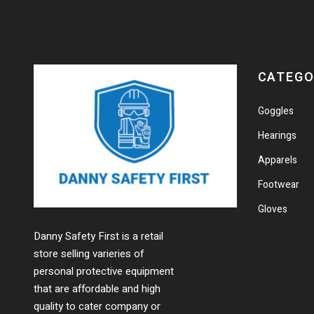
CATEGO
Goggles
Hearings
Apparels
Footwear
Gloves
Danny Safety First is a retail
store selling varieries of
personal protective equipment
that are affordable and high
quality to cater company or