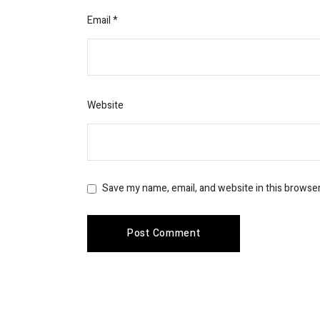
Email
*
Website
Save my name, email, and website in this browser
Post Comment