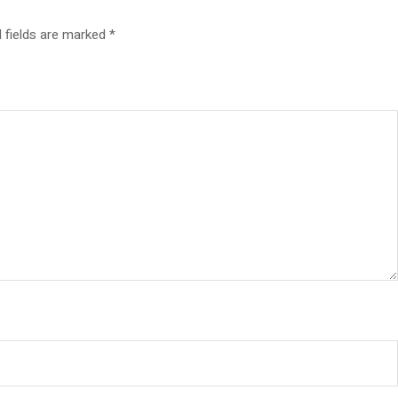
 fields are marked
*