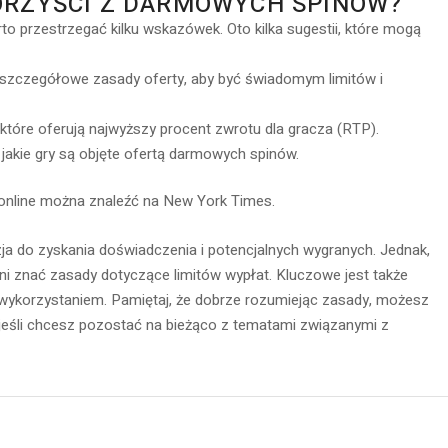
RZYŚCI Z DARMOWYCH SPINÓW?
o przestrzegać kilku wskazówek. Oto kilka sugestii, które mogą
zczegółowe zasady oferty, aby być świadomym limitów i
 które oferują najwyższy procent zwrotu dla gracza (RTP).
jakie gry są objęte ofertą darmowych spinów.
 online można znaleźć na
New York Times
.
a do zyskania doświadczenia i potencjalnych wygranych. Jednak,
ni znać zasady dotyczące limitów wypłat. Kluczowe jest także
h wykorzystaniem. Pamiętaj, że dobrze rozumiejąc zasady, możesz
eśli chcesz pozostać na bieżąco z tematami związanymi z