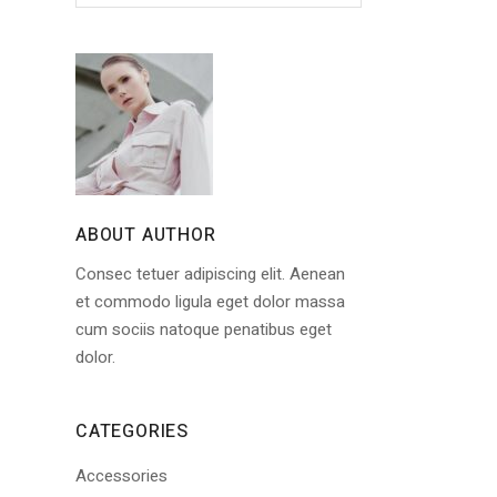
ABOUT AUTHOR
Consec tetuer adipiscing elit. Aenean
et commodo ligula eget dolor massa
cum sociis natoque penatibus eget
dolor.
CATEGORIES
Accessories