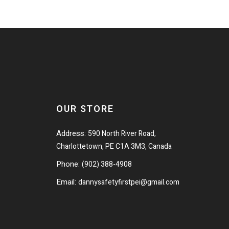
OUR STORE
Address:
590 North River Road,
Charlottetown, PE C1A 3M3, Canada
Phone:
(902) 388-4908
Email:
dannysafetyfirstpei@gmail.com