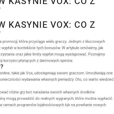
 KASYNIE VOX: CO Z
?
 KASYNIE VOX: CO Z
?
 promocji, która przyciąga wielu graczy. Jednym z kluczowych
t wypłat w kontekście tych bonusów. W artykule omówimy, jak
orzystania oraz jakie limity wypłat mogą występować. Poznajmy
ji korzyści płynących z darmowych spinów.
?
online, takie jak Vox, udostępniają swoim graczom. Umożliwiają one
onieczności wydawania własnych pieniędzy. Oto, co warto wiedzieć
ać różne gry bez narażania swoich własnych środków.
ny mogą prowadzić do realnych wygranych, które można wypłacić.
 ramach programów lojalnościowych lub na powitanie nowych