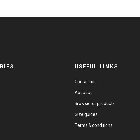
RIES
USEFUL LINKS
Contact us
About us
Browse for products
Size guides
Terms & conditions