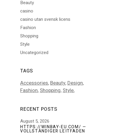
Beauty
casino
casino utan svensk licens
Fashion
Shopping
Style
Uncategorized
TAGS
Accessories
Beauty
Design
Fashion
Shopping
Style
RECENT POSTS
August 5, 2026
HTTPS://WINBAY-EU.COM/ —
VOLLSTÄNDIGER LEITFADEN