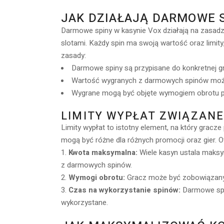
JAK DZIAŁAJĄ DARMOWE 
Darmowe spiny w kasynie Vox działają na zasad
slotami. Każdy spin ma swoją wartość oraz limit
zasady:
Darmowe spiny są przypisane do konkretnej gr
Wartość wygranych z darmowych spinów może
Wygrane mogą być objęte wymogiem obrotu p
LIMITY WYPŁAT ZWIĄZAN
Limity wypłat to istotny element, na który gracz
mogą być różne dla różnych promocji oraz gier. O
Kwota maksymalna:
Wiele kasyn ustala maksy
z darmowych spinów.
Wymogi obrotu:
Gracz może być zobowiązany d
Czas na wykorzystanie spinów:
Darmowe spi
wykorzystane.