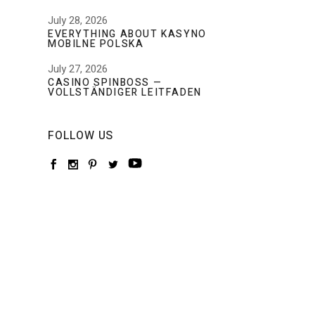
July 28, 2026
EVERYTHING ABOUT KASYNO
MOBILNE POLSKA
July 27, 2026
CASINO SPINBOSS —
VOLLSTÄNDIGER LEITFADEN
FOLLOW US