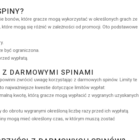
SPINY?
zie bonów, które gracze mogą wykorzystać w określonych grach ze
y, które mogą się różnić w zależności od promocji. Oto podstawowe
y.
 być ograniczona.
rzed wypłatą.
E Z DARMOWYMI SPINAMI
e powinni zwrócić uwagę korzystając z darmowych spinów. Limity te
to najważniejsze kwestie dotyczące limitów wypłat:
malną kwotę, którą gracze mogą wypłacić z wygranych uzyskanych
o obrotu wygranymi określoną liczbę razy przed ich wypłatą.
ny mogą mieć określony czas, w którym muszą zostać