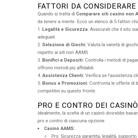
FATTORI DA CONSIDERARE
Quando si tratta di
Comparare siti casino non
da tenere a mente. Ecco un elenco di 5 fattori chi
Legalità e Sicurezza:
Assicurati che il sito si
adeguati.
Selezione di Giochi:
Valuta la varietà di gioch
rispetto ai siti non AAMS.
Bonifici e Depositi:
Controlla i metodi di paga
offrono metodi più affidabili.
Assistenza Clienti:
Verifica se l’assistenza clie
Bonus e Promozioni:
Confronta le offerte di 
competitivi su questo fronte.
PRO E CONTRO DEI CASIN
Idealmente, la scelta di un casinò dovrebbe basarsi
pro e contro di ciascuna opzione:
Casinò AAMS:
Pro: Sicurezza garantita, legalità, supporto i