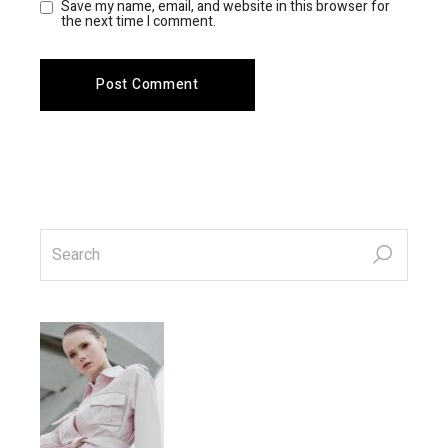
Save my name, email, and website in this browser for
the next time I comment.
Post Comment
search
for: