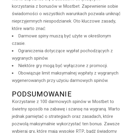
korzystania z bonusów w Mostbet. Zapewnienie sobie
świadomości o wszystkich warunkach pozwala uniknąć
nieprzyjemnych niespodzianek. Oto kluczowe zasady,
które warto znać:
Darmowe spiny muszą być użyte w określonym
czasie.
Ograniczenia dotyczące wypłat pochodzących z
wygranych spinów.
Niektóre gry mogą być wyłączone z promocji.
Obowiązuje limit maksymalnej wypłaty z wygranych
wygenerowanych przy użyciu darmowych spinów.
PODSUMOWANIE
Korzystanie z 100 darmowych spinów w Mostbet to
świetny sposób na zabawę i szansę na wygraną. Warto
jednak pamiętać o strategiach oraz zasadach, które
pozwolą maksymalnie wykorzystać ten bonus. Zawsze
wybieraj gry, które mają wysokie RTP, bądź świadomy