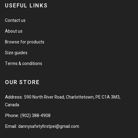
USEFUL LINKS
Contact us
About us
Browse for products
Size guides
Terms & conditions
OUR STORE
Address:
590 North River Road, Charlottetown, PE C1A 3M3,
Canada
Phone:
(902) 388-4908
Email:
dannysafetyfirstpei@gmail.com