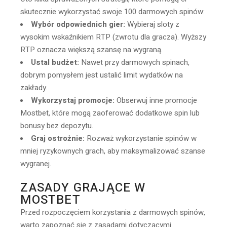
skutecznie wykorzystać swoje 100 darmowych spinów:
Wybór odpowiednich gier:
Wybieraj sloty z
wysokim wskaźnikiem RTP (zwrotu dla gracza). Wyższy
RTP oznacza większą szansę na wygraną.
Ustal budżet:
Nawet przy darmowych spinach,
dobrym pomysłem jest ustalić limit wydatków na
zakłady.
Wykorzystaj promocje:
Obserwuj inne promocje
Mostbet, które mogą zaoferować dodatkowe spin lub
bonusy bez depozytu.
Graj ostrożnie:
Rozważ wykorzystanie spinów w
mniej ryzykownych grach, aby maksymalizować szanse
wygranej.
ZASADY GRAJĄCE W
MOSTBET
Przed rozpoczęciem korzystania z darmowych spinów,
warto zapoznać się z zasadami dotyczącymi