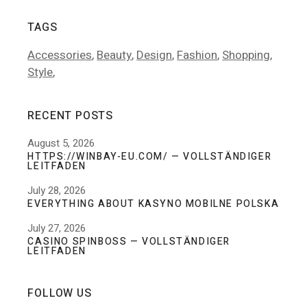
TAGS
Accessories
Beauty
Design
Fashion
Shopping
Style
RECENT POSTS
August 5, 2026
HTTPS://WINBAY-EU.COM/ — VOLLSTÄNDIGER
LEITFADEN
July 28, 2026
EVERYTHING ABOUT KASYNO MOBILNE POLSKA
July 27, 2026
CASINO SPINBOSS — VOLLSTÄNDIGER
LEITFADEN
FOLLOW US