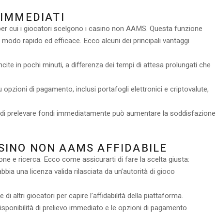
 IMMEDIATI
i per cui i giocatori scelgono i casino non AAMS. Questa funzione
 in modo rapido ed efficace. Ecco alcuni dei principali vantaggi
ncite in pochi minuti, a differenza dei tempi di attesa prolungati che
pzioni di pagamento, inclusi portafogli elettronici e criptovalute,
à di prelevare fondi immediatamente può aumentare la soddisfazione
ASINO NON AAMS AFFIDABILE
e e ricerca. Ecco come assicurarti di fare la scelta giusta:
bbia una licenza valida rilasciata da un’autorità di gioco
i altri giocatori per capire l’affidabilità della piattaforma.
isponibilità di prelievo immediato e le opzioni di pagamento