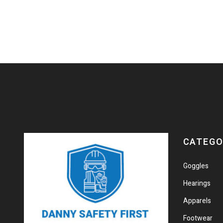
CATEGO
Goggles
Hearings
Apparels
Footwear