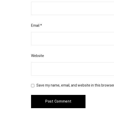
Email
*
Website
Save my name, email, and website in this browser
Post Comment