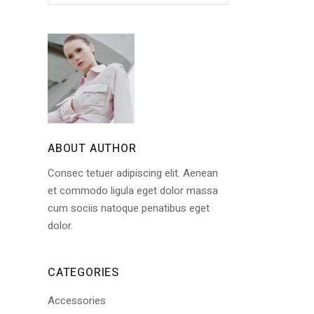
ABOUT AUTHOR
Consec tetuer adipiscing elit. Aenean
et commodo ligula eget dolor massa
cum sociis natoque penatibus eget
dolor.
CATEGORIES
Accessories