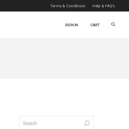
Terms & Conditions
Help & FAQ's
SIGN IN
CART
search
for: