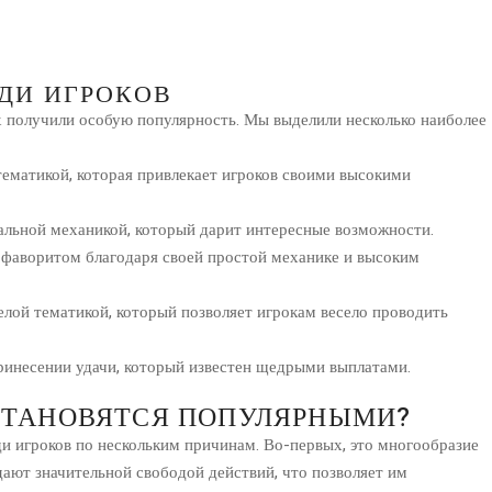
ДИ ИГРОКОВ
х получили особую популярность. Мы выделили несколько наиболее
тематикой, которая привлекает игроков своими высокими
льной механикой, который дарит интересные возможности.
 фаворитом благодаря своей простой механике и высоким
лой тематикой, который позволяет игрокам весело проводить
ринесении удачи, который известен щедрыми выплатами.
СТАНОВЯТСЯ ПОПУЛЯРНЫМИ?
ди игроков по нескольким причинам. Во-первых, это многообразие
дают значительной свободой действий, что позволяет им