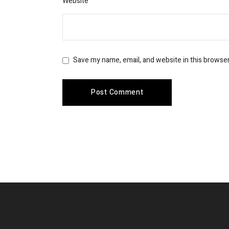
Website
Save my name, email, and website in this browser
Post Comment