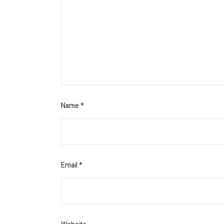
Name
*
Email
*