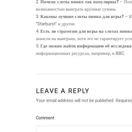
Почему слоты пинко так популярны?
– Поп
возможностью выиграть крупные суммы.
Каковы лучшие слоты пинко для игры?
– К
“Starburst” и другие.
Есть ли стратегии для игры на слотах пинк
шансов на выигрыш, хотя это не гарантирует усп
Где можно найти информацию об исследова
информационных ресурсах, например, в
BBC
.
LEAVE A REPLY
Your email address will not be published.
Required
Comment