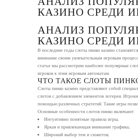
АНАЛИЗ ПОПУЛЯ
КАЗИНО СРЕДИ И
АНАЛИЗ ПОПУЛЯ
КАЗИНО СРЕДИ И
В последние годы слоты пинко казино становятс
внимание своим увлекательным игровым процесс
статье мы рассмотрим наиболее популярные слот
игроков к этим игровым автоматам.
ЧТО ТАКОЕ СЛОТЫ ПИНК
Слоты пинко казино представляют собой специа
слотов с добавлением элементов лотереи. Игроки
помощью различных стратегий. Такие игры позвол
Основные особенности слотов пинко включают:
Интуитивно понятные правила игры;
Яркая и привлекающая внимание графика;
Широкий выбор тем и сюжетов;