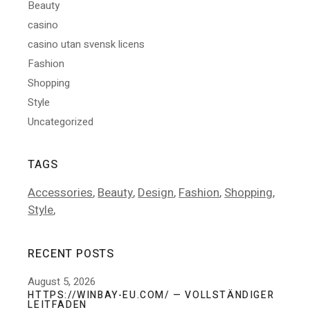
Beauty
casino
casino utan svensk licens
Fashion
Shopping
Style
Uncategorized
TAGS
Accessories
Beauty
Design
Fashion
Shopping
Style
RECENT POSTS
August 5, 2026
HTTPS://WINBAY-EU.COM/ — VOLLSTÄNDIGER
LEITFADEN