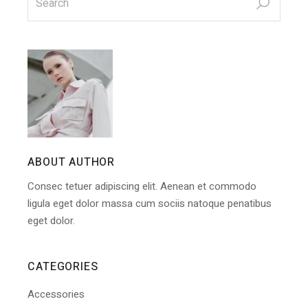
ABOUT AUTHOR
Consec tetuer adipiscing elit. Aenean et commodo
ligula eget dolor massa cum sociis natoque penatibus
eget dolor.
CATEGORIES
Accessories