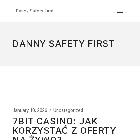
Skip
to
Danny Safety First
the
content
DANNY SAFETY FIRST
January 10, 2026
Uncategorized
7BIT CASINO: JAK
KORZYSTAĆ Z OFERTY