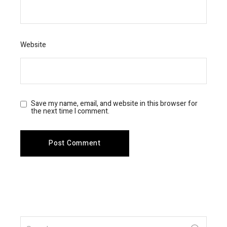
Website
Save my name, email, and website in this browser for
the next time I comment.
Post Comment
search
for: