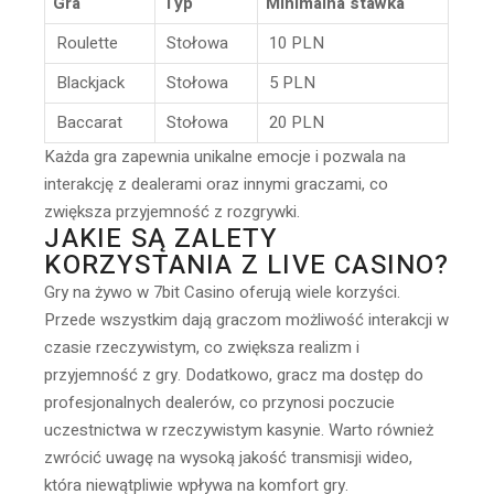
Gra
Typ
Minimalna stawka
Roulette
Stołowa
10 PLN
Blackjack
Stołowa
5 PLN
Baccarat
Stołowa
20 PLN
Każda gra zapewnia unikalne emocje i pozwala na
interakcję z dealerami oraz innymi graczami, co
zwiększa przyjemność z rozgrywki.
JAKIE SĄ ZALETY
KORZYSTANIA Z LIVE CASINO?
Gry na żywo w 7bit Casino oferują wiele korzyści.
Przede wszystkim dają graczom możliwość interakcji w
czasie rzeczywistym, co zwiększa realizm i
przyjemność z gry. Dodatkowo, gracz ma dostęp do
profesjonalnych dealerów, co przynosi poczucie
uczestnictwa w rzeczywistym kasynie. Warto również
zwrócić uwagę na wysoką jakość transmisji wideo,
która niewątpliwie wpływa na komfort gry.